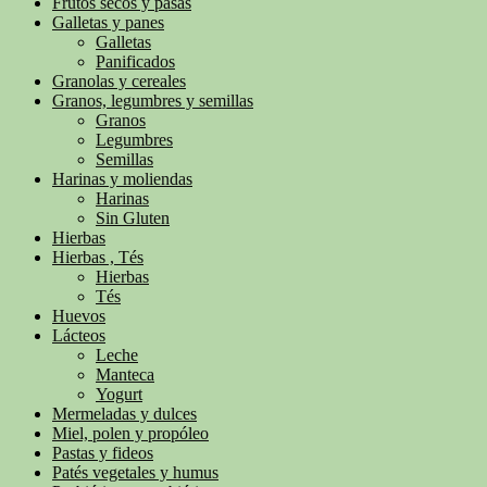
Frutos secos y pasas
Galletas y panes
Galletas
Panificados
Granolas y cereales
Granos, legumbres y semillas
Granos
Legumbres
Semillas
Harinas y moliendas
Harinas
Sin Gluten
Hierbas
Hierbas , Tés
Hierbas
Tés
Huevos
Lácteos
Leche
Manteca
Yogurt
Mermeladas y dulces
Miel, polen y propóleo
Pastas y fideos
Patés vegetales y humus