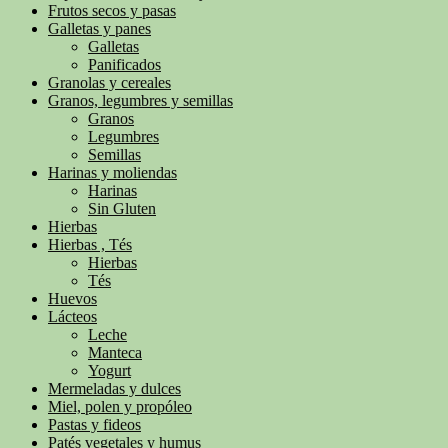
Frutos secos y pasas
Galletas y panes
Galletas
Panificados
Granolas y cereales
Granos, legumbres y semillas
Granos
Legumbres
Semillas
Harinas y moliendas
Harinas
Sin Gluten
Hierbas
Hierbas , Tés
Hierbas
Tés
Huevos
Lácteos
Leche
Manteca
Yogurt
Mermeladas y dulces
Miel, polen y propóleo
Pastas y fideos
Patés vegetales y humus