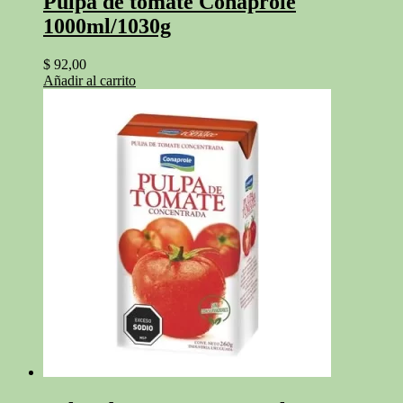
Pulpa de tomate Conaprole
1000ml/1030g
$
92,00
Añadir al carrito