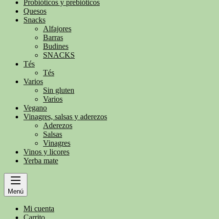
Probióticos y prebióticos
Quesos
Snacks
Alfajores
Barras
Budines
SNACKS
Tés
Tés
Varios
Sin gluten
Varios
Vegano
Vinagres, salsas y aderezos
Aderezos
Salsas
Vinagres
Vinos y licores
Yerba mate
Menú
Mi cuenta
Carrito